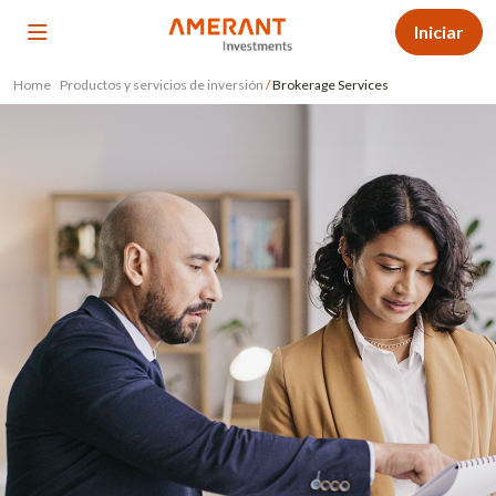
Iniciar
Home
/
Productos y servicios de inversión
/
Brokerage Services