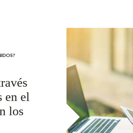
NIDOS?
través
 en el
n los