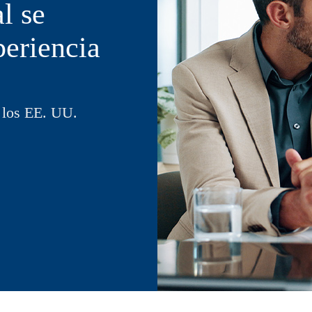
l se
periencia
 los EE. UU.