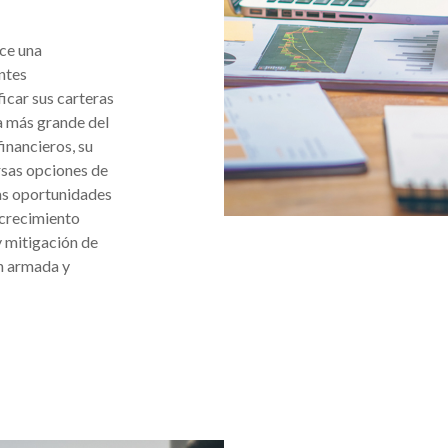
ece una
entes
icar sus carteras
a más grande del
inancieros, su
rsas opciones de
has oportunidades
 crecimiento
y mitigación de
en armada y