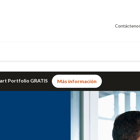
Contácteno
art Portfolio GRATIS
Más información