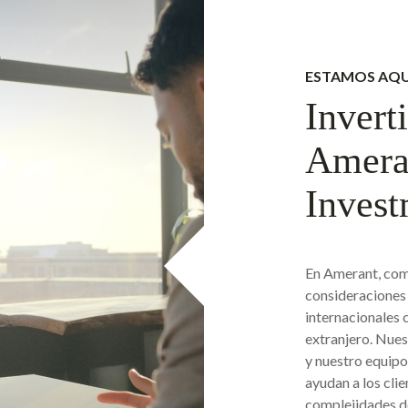
ESTAMOS AQU
Invert
Amera
Invest
En Amerant, com
consideraciones 
internacionales 
extranjero. Nues
y nuestro equip
ayudan a los clie
complejidades d